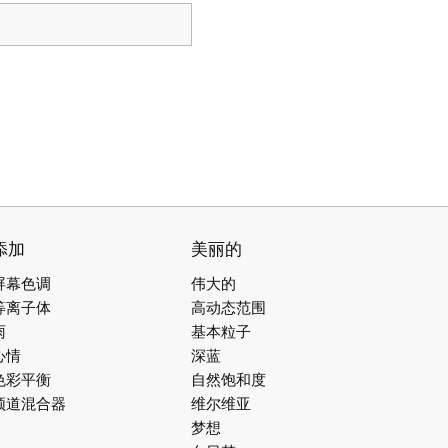
添加
美丽的
屏幕色调
伟大的
等离子体
高动态范围
雨
基本粒子
心情
深蓝
色彩平衡
自然饱和度
频道混合器
维尔维亚
梦想