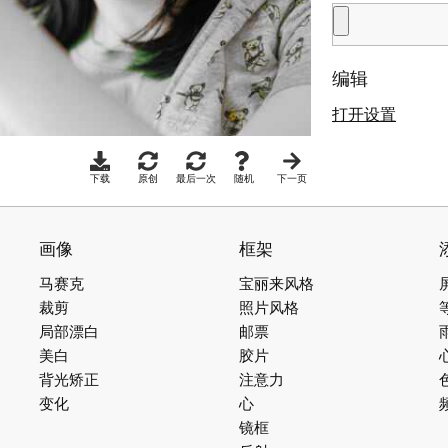
编辑
打开设置
下载
原创
最后一次
随机
下一页
画像
框架
马赛克
宝丽来风格
裁剪
照片风格
局部漂白
邮票
美白
胶片
背光矫正
注意力
变化
心
镜框