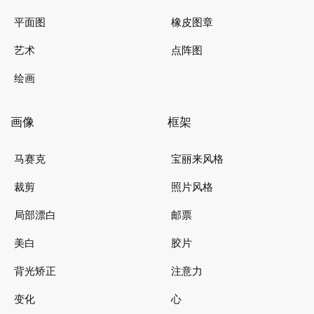
平面图
橡皮图章
艺术
点阵图
绘画
画像
框架
马赛克
宝丽来风格
裁剪
照片风格
局部漂白
邮票
美白
胶片
背光矫正
注意力
变化
心