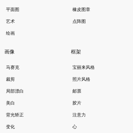
平面图
橡皮图章
艺术
点阵图
绘画
画像
框架
马赛克
宝丽来风格
裁剪
照片风格
局部漂白
邮票
美白
胶片
背光矫正
注意力
变化
心