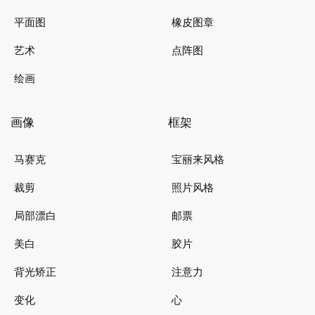
平面图
橡皮图章
艺术
点阵图
绘画
画像
框架
马赛克
宝丽来风格
裁剪
照片风格
局部漂白
邮票
美白
胶片
背光矫正
注意力
变化
心