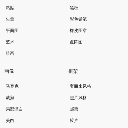
粘贴
黑板
矢量
彩色铅笔
平面图
橡皮图章
艺术
点阵图
绘画
画像
框架
马赛克
宝丽来风格
裁剪
照片风格
局部漂白
邮票
美白
胶片