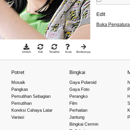
Edit
Buka Pengatura
Unduh
Asli
Terakhir
Acak
Berikutnya
Potret
Bingkai
Mosaik
Gaya Polaroid
N
Pangkas
Gaya Foto
P
Pemutihan Sebagian
Perangko
H
Pemutihan
Film
S
Koreksi Cahaya Latar
Perhatian
K
Variasi
Jantung
P
Bingkai Cermin