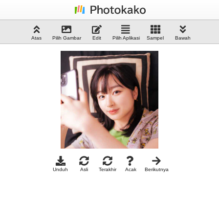
Atas
Pilih Gambar
Edit
Pilih Aplikasi
Sampel
Bawah
Unduh
Asli
Terakhir
Acak
Berikutnya