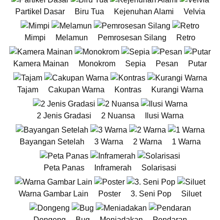
Partikel Dasar
Biru Tua
Kejenuhan Alami
Velvia
Mimpi
Melamun
Pemrosesan Silang
Retro
Kamera Mainan
Monokrom
Sepia
Pesan
Putar
Tajam
Cakupan Warna
Kontras
Kurangi Warna
2 Jenis Gradasi
2 Nuansa
Ilusi Warna
Bayangan Setelah
3 Warna
2 Warna
1 Warna
Peta Panas
Inframerah
Solarisasi
Warna Gambar Lain
Poster
3. Seni Pop
Siluet
Dongeng
Bug
Meniadakan
Pendaran