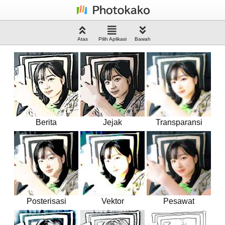
Atas
Pilih Aplikasi
Bawah
Berita
Jejak
Transparansi
Posterisasi
Vektor
Pesawat