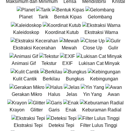
Maksimum dan Minimum
Lensa
Mendistorsi
Kristal
Planet
Tarik
Bentuk Kipas
Gelombang
Kaleidoskop
Koordinat Kutub
Ekstraksi Warna
Ekstraksi Kecerahan
Mewah
Close Up
Gulir
Animasi Gif
Tekstur
EXIF
Lukisan Cat Minyak
Kulit Cantik
Berkilau
Bungkus
Kebingungan
Gerakan Mikro
Halus
Jelas
Yin Yang
Awan
Krayon
Glitter
Garis
Enak
Keburaman Radial
Ekstraksi Tepi
Deteksi Tepi
Filter Lulus Tinggi