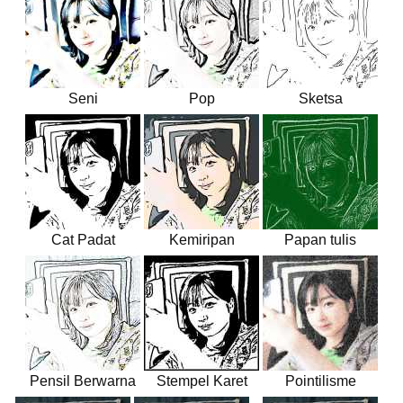
Seni
Pop
Sketsa
Cat Padat
Kemiripan
Papan tulis
Pensil Berwarna
Stempel Karet
Pointilisme