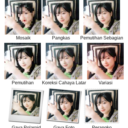
Mosaik
Pangkas
Pemutihan Sebagian
Pemutihan
Koreksi Cahaya Latar
Variasi
Gaya Polaroid
Gaya Foto
Perangko