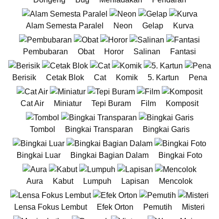
Alam Semesta Paralel
Neon
Gelap
Kurva
Pembubaran
Obat
Horor
Salinan
Fantasi
Berisik
Cetak Blok
Cat
Komik
5. Kartun
Pena
Cat Air
Miniatur
Tepi Buram
Film
Komposit
Tombol
Bingkai Transparan
Bingkai Garis
Bingkai Luar
Bingkai Bagian Dalam
Bingkai Foto
Aura
Kabut
Lumpuh
Lapisan
Mencolok
Lensa Fokus Lembut
Efek Orton
Pemutih
Misteri