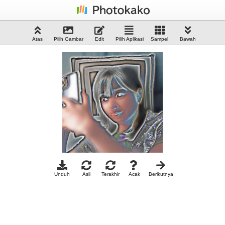
Atas
Pilih Gambar
Edit
Pilih Aplikasi
Sampel
Bawah
Unduh
Asli
Terakhir
Acak
Berikutnya