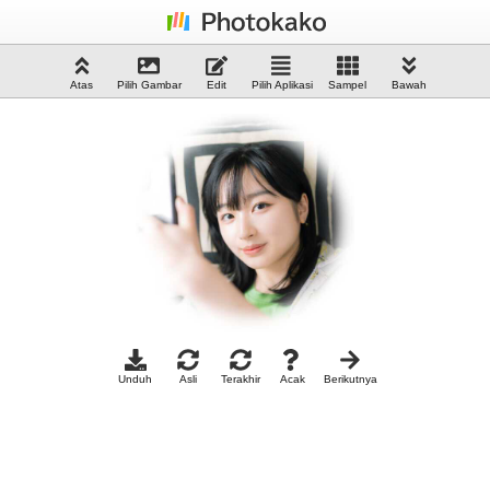
Atas
Pilih Gambar
Edit
Pilih Aplikasi
Sampel
Bawah
Unduh
Asli
Terakhir
Acak
Berikutnya