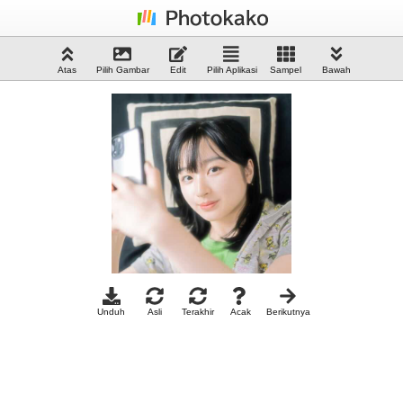
Atas
Pilih Gambar
Edit
Pilih Aplikasi
Sampel
Bawah
Unduh
Asli
Terakhir
Acak
Berikutnya