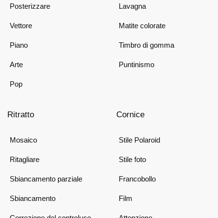
Posterizzare
Lavagna
Vettore
Matite colorate
Piano
Timbro di gomma
Arte
Puntinismo
Pop
Ritratto
Cornice
Mosaico
Stile Polaroid
Ritagliare
Stile foto
Sbiancamento parziale
Francobollo
Sbiancamento
Film
Correzione del controluce
Attenzione