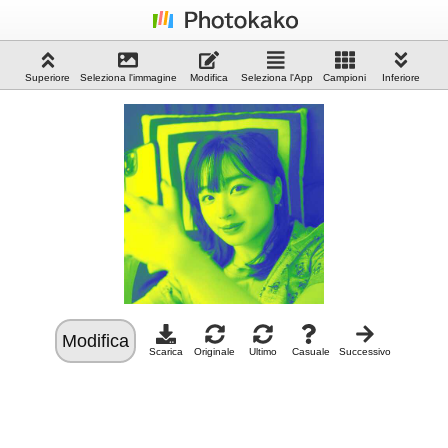
Superiore
Seleziona l'immagine
Modifica
Seleziona l'App
Campioni
Inferiore
Modifica
Scarica
Originale
Ultimo
Casuale
Successivo