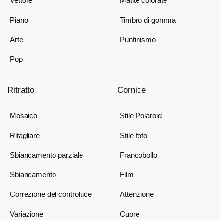
Vettore
Matite colorate
Piano
Timbro di gomma
Arte
Puntinismo
Pop
Ritratto
Cornice
Mosaico
Stile Polaroid
Ritagliare
Stile foto
Sbiancamento parziale
Francobollo
Sbiancamento
Film
Correzione del controluce
Attenzione
Variazione
Cuore