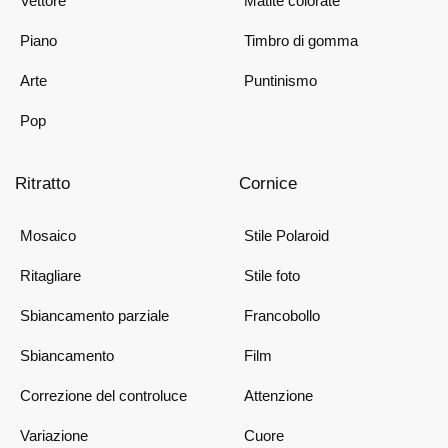
Vettore
Matite colorate
Piano
Timbro di gomma
Arte
Puntinismo
Pop
Ritratto
Cornice
Mosaico
Stile Polaroid
Ritagliare
Stile foto
Sbiancamento parziale
Francobollo
Sbiancamento
Film
Correzione del controluce
Attenzione
Variazione
Cuore