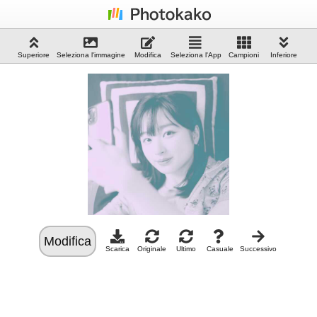
Superiore
Seleziona l'immagine
Modifica
Seleziona l'App
Campioni
Inferiore
Modifica
Scarica
Originale
Ultimo
Casuale
Successivo