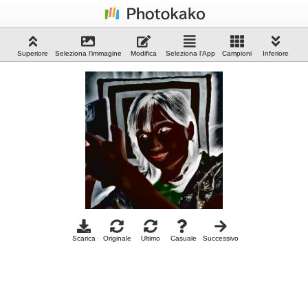
Superiore
Seleziona l'immagine
Modifica
Seleziona l'App
Campioni
Inferiore
Scarica
Originale
Ultimo
Casuale
Successivo