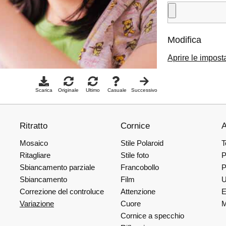
Modifica
Aprire le impost
Scarica
Originale
Ultimo
Casuale
Successivo
Ritratto
Cornice
A
Mosaico
Stile Polaroid
T
Ritagliare
Stile foto
P
Sbiancamento parziale
Francobollo
P
Sbiancamento
Film
U
Correzione del controluce
Attenzione
E
Variazione
Cuore
M
Cornice a specchio