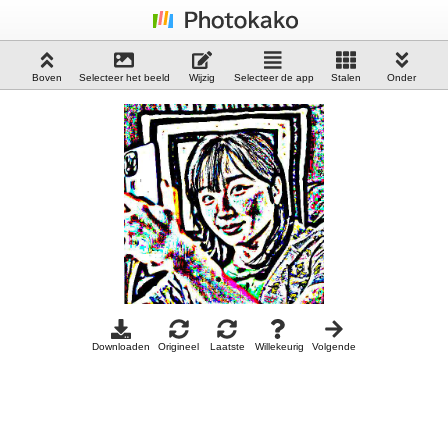
Boven
Selecteer het beeld
Wijzig
Selecteer de app
Stalen
Onder
Downloaden
Origineel
Laatste
Willekeurig
Volgende