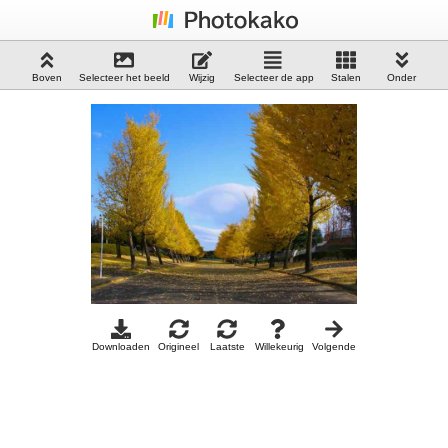
Boven
Selecteer het beeld
Wijzig
Selecteer de app
Stalen
Onder
Downloaden
Origineel
Laatste
Willekeurig
Volgende