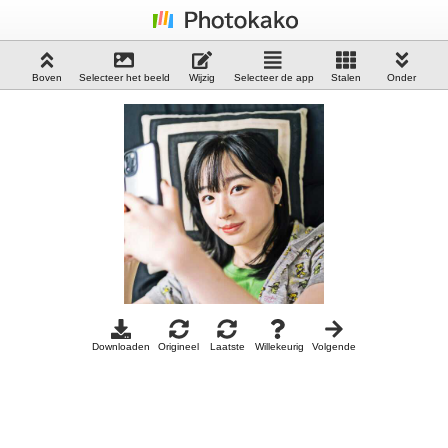
Boven
Selecteer het beeld
Wijzig
Selecteer de app
Stalen
Onder
Downloaden
Origineel
Laatste
Willekeurig
Volgende