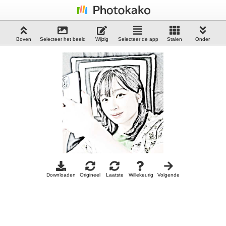
Boven
Selecteer het beeld
Wijzig
Selecteer de app
Stalen
Onder
Downloaden
Origineel
Laatste
Willekeurig
Volgende