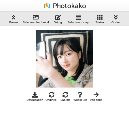
Boven
Selecteer het beeld
Wijzig
Selecteer de app
Stalen
Onder
Downloaden
Origineel
Laatste
Willekeurig
Volgende