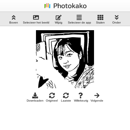
Boven
Selecteer het beeld
Wijzig
Selecteer de app
Stalen
Onder
Downloaden
Origineel
Laatste
Willekeurig
Volgende