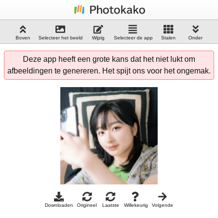
Boven
Selecteer het beeld
Wijzig
Selecteer de app
Stalen
Onder
Deze app heeft een grote kans dat het niet lukt om
afbeeldingen te genereren. Het spijt ons voor het ongemak.
Downloaden
Origineel
Laatste
Willekeurig
Volgende