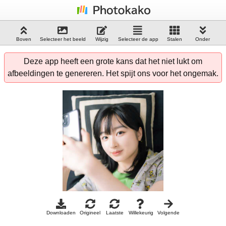
Boven
Selecteer het beeld
Wijzig
Selecteer de app
Stalen
Onder
Deze app heeft een grote kans dat het niet lukt om
afbeeldingen te genereren. Het spijt ons voor het ongemak.
Downloaden
Origineel
Laatste
Willekeurig
Volgende