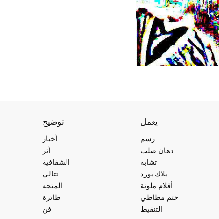
يعمل
توضيح
رسم
أخبار
دهان صلب
أثر
تشابه
الشفافية
بلاك بورد
تتالي
أقلام ملونة
المتجه
ختم مطاطي
طائرة
التنقيط
فن