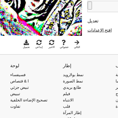
تعديل
افتح الإعدادات
التالي
عشوائي
الاخير
إبداعي
تحميل
إطار
لوحة
ة
نمط بولارويد
فسيفساء
ا
نمط الصورة
ا & قتصاص
ر
طابع بريدي
تبيض جزئي
ج
فيلم
تبييض
ن
الانتباه
تصحيح الإضاءة الخلفية
ة
قلب
تفاوت
إطار المرآة