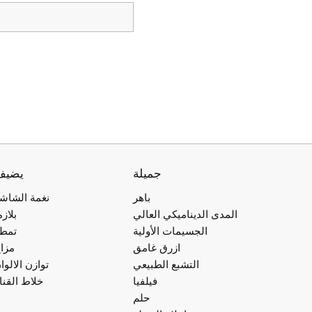
جميلة
يضيف
باهر
نغمة الشاش
المدى الديناميكي العالي
بلازم
الجسيمات الأولية
تمط
ازرق غامق
مزا
التشبع الطبيعي
توازن الالوا
فيلفيا
خلاط القنا
حلم