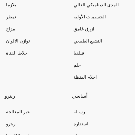
المدى الديناميكي العالي
بلازما
الجسيمات الأولية
تمطر
ازرق غامق
مزاج
التشبع الطبيعي
توازن الالوان
فيلفيا
خلاط القناة
حلم
احلام اليقظة
أساسي
ريترو
رسالة
عبر المعالجة
استدارة
ريترو