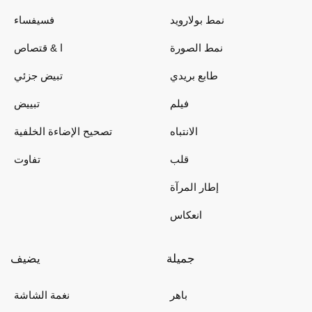
نمط بولارويد
فسيفساء
نمط الصورة
ا & قتصاص
طابع بريدي
تبيض جزئي
فيلم
تبييض
الانتباه
تصحيح الإضاءة الخلفية
قلب
تفاوت
إطار المرآة
انعكاس
جميلة
يضيف
باهر
نغمة الشاشة