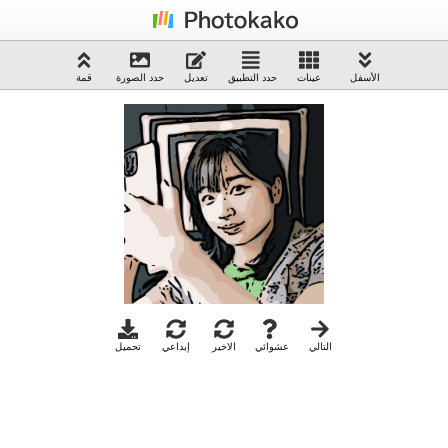
الأسفل
عينات
حدد التطبيق
تعديل
حدد الصورة
قمة
التالي
عشوائي
الاخير
إبداعي
تحميل