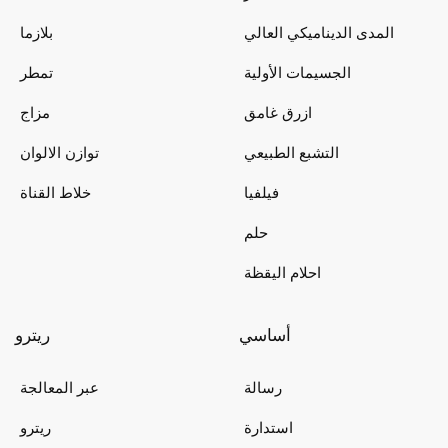
المدى الديناميكي العالي
بلازما
الجسيمات الأولية
تمطر
ازرق غامق
مزاج
التشبع الطبيعي
توازن الالوان
فيلفيا
خلاط القناة
حلم
احلام اليقظة
أساسي
ريترو
رسالة
عبر المعالجة
استدارة
ريترو