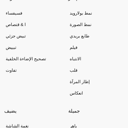
نمط بولارويد
فسيفساء
نمط الصورة
ا & قتصاص
طابع بريدي
تبيض جزئي
فيلم
تبييض
الانتباه
تصحيح الإضاءة الخلفية
قلب
تفاوت
إطار المرآة
انعكاس
جميلة
يضيف
باهر
نغمة الشاشة