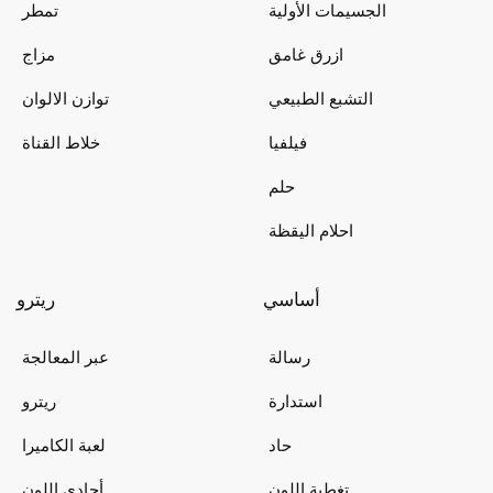
الجسيمات الأولية
تمطر
ازرق غامق
مزاج
التشبع الطبيعي
توازن الالوان
فيلفيا
خلاط القناة
حلم
احلام اليقظة
أساسي
ريترو
رسالة
عبر المعالجة
استدارة
ريترو
حاد
لعبة الكاميرا
تغطية اللون
أحادي اللون