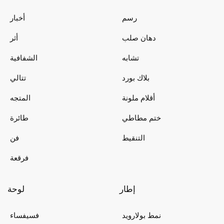
رسم
أخبار
دهان صلب
أثر
تشابه
الشفافية
بلاك بورد
تتالي
أقلام ملونة
المتجه
ختم مطاطي
طائرة
التنقيط
فن
فرقعة
إطار
لوحة
نمط بولارويد
فسيفساء