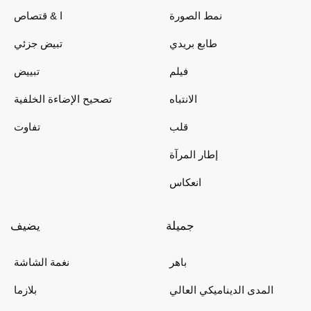
نمط الصورة
ا & قتصاص
طابع بريدي
تبيض جزئي
فيلم
تبييض
الانتباه
تصحيح الإضاءة الخلفية
قلب
تفاوت
إطار المرآة
انعكاس
جميلة
يضيف
باهر
نغمة الشاشة
المدى الديناميكي العالي
بلازما