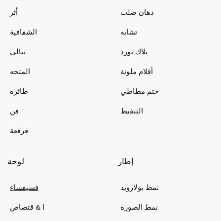
دهان صلب
أثر
تشابه
الشفافية
بلاك بورد
تتالي
أقلام ملونة
المتجه
ختم مطاطي
طائرة
التنقيط
فن
فرقعة
إطار
لوحة
نمط بولارويد
فسيفساء
نمط الصورة
ا & قتصاص