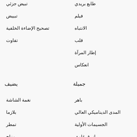
طابع بريدي
تبيض جزئي
فيلم
تبييض
الانتباه
تصحيح الإضاءة الخلفية
قلب
تفاوت
إطار المرآة
انعكاس
جميلة
يضيف
باهر
نغمة الشاشة
المدى الديناميكي العالي
بلازما
الجسيمات الأولية
تمطر
ازرق غامق
مزاج