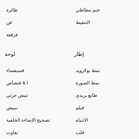
ختم مطاطي
طائرة
التنقيط
فن
فرقعة
إطار
لوحة
نمط بولارويد
فسيفساء
نمط الصورة
ا & قتصاص
طابع بريدي
تبيض جزئي
فيلم
تبييض
الانتباه
تصحيح الإضاءة الخلفية
قلب
تفاوت