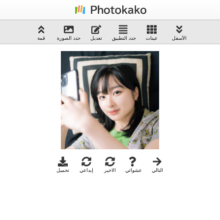
الأسفل
عينات
حدد التطبيق
تعديل
حدد الصورة
قمة
التالي
عشوائي
الاخير
إبداعي
تحميل