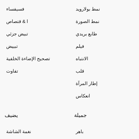
نمط بولارويد
فسيفساء
نمط الصورة
ا & قتصاص
طابع بريدي
تبيض جزئي
فيلم
تبييض
الانتباه
تصحيح الإضاءة الخلفية
قلب
تفاوت
إطار المرآة
انعكاس
جميلة
يضيف
باهر
نغمة الشاشة