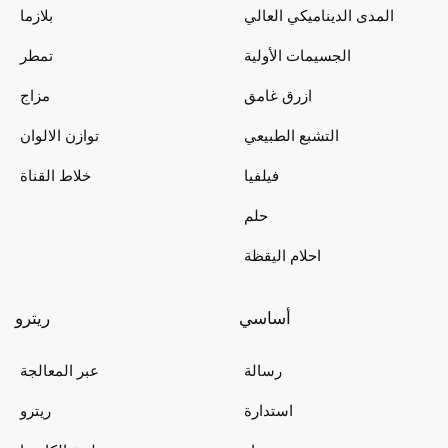
المدى الديناميكي العالي
بلازما
الجسيمات الأولية
تمطر
ازرق غامق
مزاج
التشبع الطبيعي
توازن الالوان
فيلفيا
خلاط القناة
حلم
احلام اليقظة
أساسي
ريترو
رسالة
عبر المعالجة
استدارة
ريترو