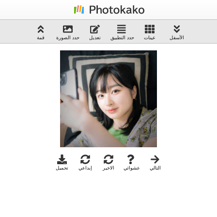
الأسفل
عينات
حدد التطبيق
تعديل
حدد الصورة
قمة
التالي
عشوائي
الاخير
إبداعي
تحميل