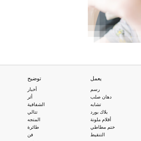
يعمل
توضيح
رسم
أخبار
دهان صلب
أثر
تشابه
الشفافية
بلاك بورد
تتالي
أقلام ملونة
المتجه
ختم مطاطي
طائرة
التنقيط
فن