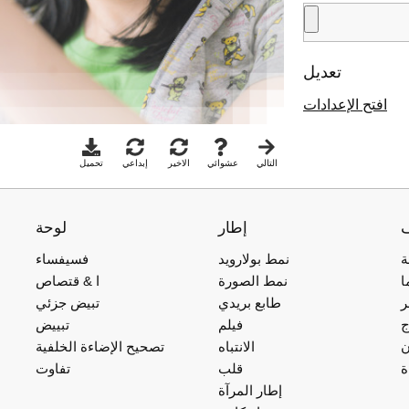
تعديل
افتح الإعدادات
التالي
عشوائي
الاخير
إبداعي
تحميل
إطار
لوحة
ة
نمط بولارويد
فسيفساء
ا
نمط الصورة
ا & قتصاص
ر
طابع بريدي
تبيض جزئي
ج
فيلم
تبييض
ن
الانتباه
تصحيح الإضاءة الخلفية
ة
قلب
تفاوت
إطار المرآة