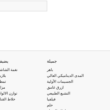
جميلة
يضيف
باهر
نغمة الشاش
المدى الديناميكي العالي
بلازم
الجسيمات الأولية
تمط
ازرق غامق
مزا
التشبع الطبيعي
توازن الالوا
فيلفيا
خلاط القنا
حلم