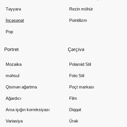
Təyyarə
Rezin möhür
İncəsənət
Pointilizm
Pop
Portret
Çərçivə
Mozaika
Polaroid Stil
məhsul
Foto Stil
Qismən ağartma
Poçt markası
Ağardıcı
Film
Arxa işığın korreksiyası
Diqqət
Variasiya
Ürək