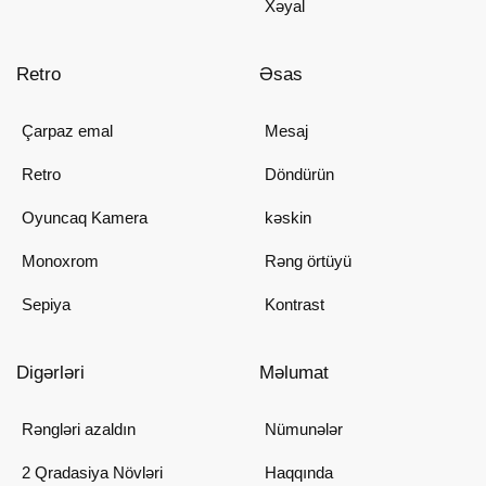
Xəyal
Retro
Əsas
Çarpaz emal
Mesaj
Retro
Döndürün
Oyuncaq Kamera
kəskin
Monoxrom
Rəng örtüyü
Sepiya
Kontrast
Digərləri
Məlumat
Rəngləri azaldın
Nümunələr
2 Qradasiya Növləri
Haqqında