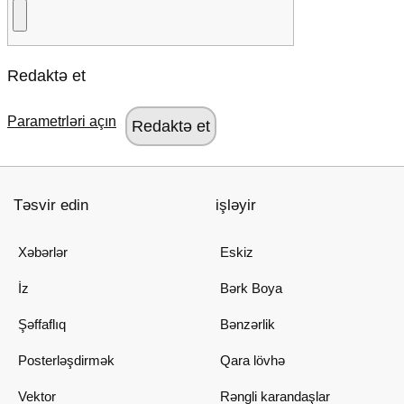
Redaktə et
Parametrləri açın
Təsvir edin
işləyir
Xəbərlər
Eskiz
İz
Bərk Boya
Şəffaflıq
Bənzərlik
Posterləşdirmək
Qara lövhə
Vektor
Rəngli karandaşlar