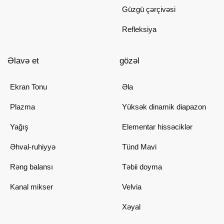
Güzgü çərçivəsi
Refleksiya
Əlavə et
gözəl
Ekran Tonu
Əla
Plazma
Yüksək dinamik diapazon
Yağış
Elementar hissəciklər
Əhval-ruhiyyə
Tünd Mavi
Rəng balansı
Təbii doyma
Kanal mikser
Velvia
Xəyal