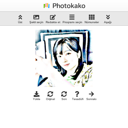
Üst
Şəkli seçin
Redaktə et
Proqramı seçin
Nümunələr
Aşağı
Yüklə
Orijinal
Son
Təsadüfi
Sonrakı