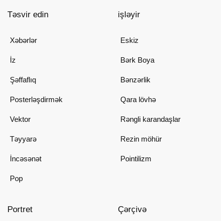
Təsvir edin
işləyir
Xəbərlər
Eskiz
İz
Bərk Boya
Şəffaflıq
Bənzərlik
Posterləşdirmək
Qara lövhə
Vektor
Rəngli karandaşlar
Təyyarə
Rezin möhür
İncəsənət
Pointilizm
Pop
Portret
Çərçivə