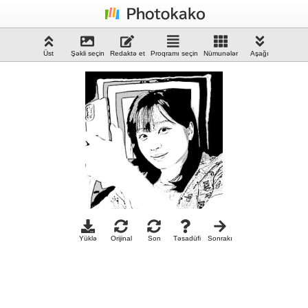
Üst
Şəkli seçin
Redaktə et
Proqramı seçin
Nümunələr
Aşağı
Yüklə
Orijinal
Son
Təsadüfi
Sonrakı