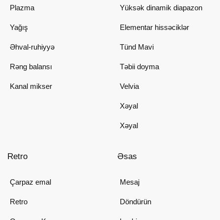
Plazma
Yüksək dinamik diapazon
Yağış
Elementar hissəciklər
Əhval-ruhiyyə
Tünd Mavi
Rəng balansı
Təbii doyma
Kanal mikser
Velvia
Xəyal
Xəyal
Retro
Əsas
Çarpaz emal
Mesaj
Retro
Döndürün