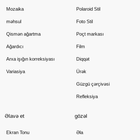
Mozaika
Polaroid Stil
məhsul
Foto Stil
Qismən ağartma
Poçt markası
Ağardıcı
Film
Arxa işığın korreksiyası
Diqqət
Variasiya
Ürək
Güzgü çərçivəsi
Refleksiya
Əlavə et
gözəl
Ekran Tonu
Əla