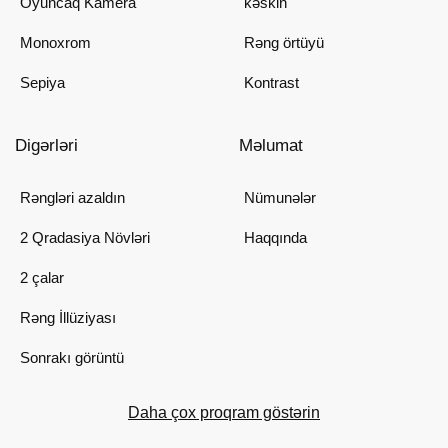
Oyuncaq Kamera
kəskin
Monoxrom
Rəng örtüyü
Sepiya
Kontrast
Digərləri
Məlumat
Rəngləri azaldın
Nümunələr
2 Qradasiya Növləri
Haqqında
2 çalar
Rəng İllüziyası
Sonrakı görüntü
Daha çox proqram göstərin