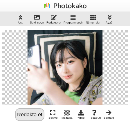
Üst
Şəkli seçin
Redaktə et
Proqramı seçin
Nümunələr
Aşağı
Redaktə et
Seçmə
Mozaika
Yüklə
Təsadüfi
Sonrakı