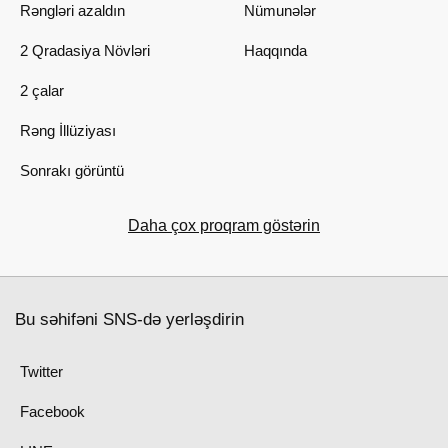
Rəngləri azaldın
Nümunələr
2 Qradasiya Növləri
Haqqında
2 çalar
Rəng İllüziyası
Sonrakı görüntü
Daha çox proqram göstərin
Bu səhifəni SNS-də yerləşdirin
Twitter
Facebook