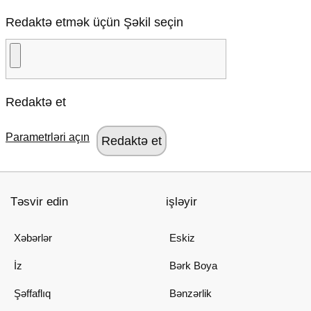
Redaktə etmək üçün Şəkil seçin
Redaktə et
Parametrləri açın
Təsvir edin
işləyir
Xəbərlər
Eskiz
İz
Bərk Boya
Şəffaflıq
Bənzərlik