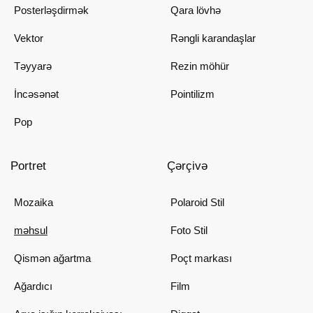
Posterləşdirmək
Qara lövhə
Vektor
Rəngli karandaşlar
Təyyarə
Rezin möhür
İncəsənət
Pointilizm
Pop
Portret
Çərçivə
Mozaika
Polaroid Stil
məhsul
Foto Stil
Qismən ağartma
Poçt markası
Ağardıcı
Film