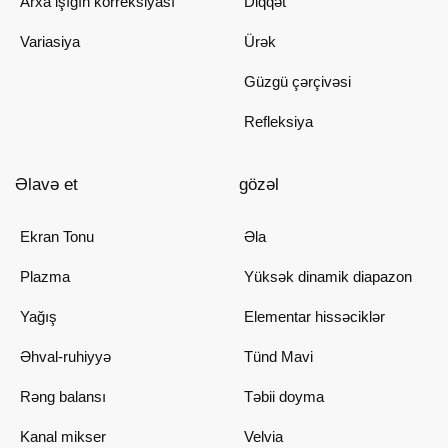
Arxa işığın korreksiyası
Diqqət
Variasiya
Ürək
Güzgü çərçivəsi
Refleksiya
Əlavə et
gözəl
Ekran Tonu
Əla
Plazma
Yüksək dinamik diapazon
Yağış
Elementar hissəciklər
Əhval-ruhiyyə
Tünd Mavi
Rəng balansı
Təbii doyma
Kanal mikser
Velvia