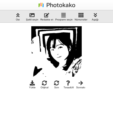
Üst
Şəkli seçin
Redaktə et
Proqramı seçin
Nümunələr
Aşağı
Yüklə
Orijinal
Son
Təsadüfi
Sonrakı