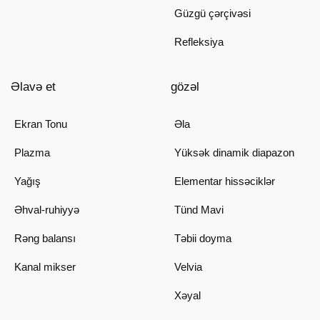
Güzgü çərçivəsi
Refleksiya
Əlavə et
gözəl
Ekran Tonu
Əla
Plazma
Yüksək dinamik diapazon
Yağış
Elementar hissəciklər
Əhval-ruhiyyə
Tünd Mavi
Rəng balansı
Təbii doyma
Kanal mikser
Velvia
Xəyal