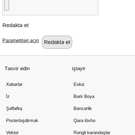
Redaktə et
Parametrləri açın
Təsvir edin
işləyir
Xəbərlər
Eskiz
İz
Bərk Boya
Şəffaflıq
Bənzərlik
Posterləşdirmək
Qara lövhə
Vektor
Rəngli karandaşlar