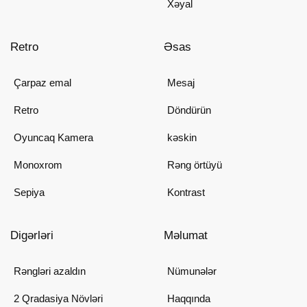
Xəyal
Retro
Əsas
Çarpaz emal
Mesaj
Retro
Döndürün
Oyuncaq Kamera
kəskin
Monoxrom
Rəng örtüyü
Sepiya
Kontrast
Digərləri
Məlumat
Rəngləri azaldın
Nümunələr
2 Qradasiya Növləri
Haqqında