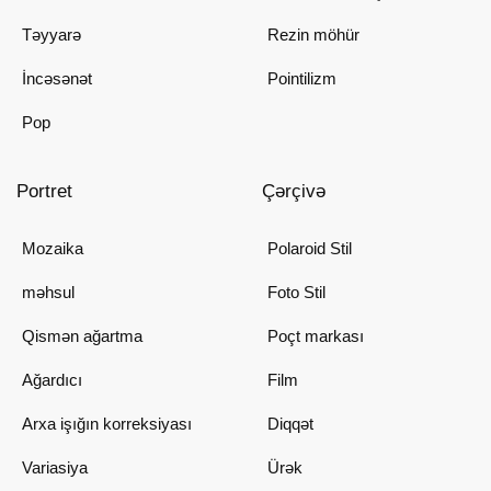
Təyyarə
Rezin möhür
İncəsənət
Pointilizm
Pop
Portret
Çərçivə
Mozaika
Polaroid Stil
məhsul
Foto Stil
Qismən ağartma
Poçt markası
Ağardıcı
Film
Arxa işığın korreksiyası
Diqqət
Variasiya
Ürək