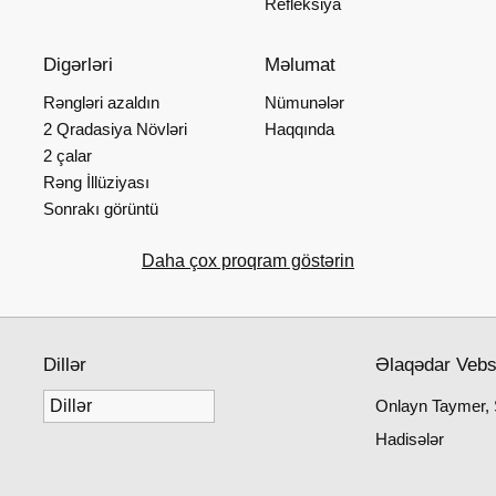
Refleksiya
Digərləri
Məlumat
Rəngləri azaldın
Nümunələr
2 Qradasiya Növləri
Haqqında
2 çalar
Rəng İllüziyası
Sonrakı görüntü
Daha çox proqram göstərin
Dillər
Əlaqədar Vebs
Onlayn Taymer, 
Hadisələr