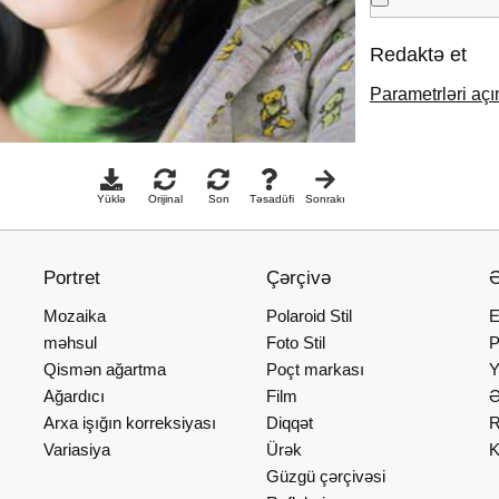
Redaktə et
Parametrləri açı
Yüklə
Orijinal
Son
Təsadüfi
Sonrakı
Portret
Çərçivə
Ə
Mozaika
Polaroid Stil
E
məhsul
Foto Stil
P
Qismən ağartma
Poçt markası
Y
Ağardıcı
Film
Ə
Arxa işığın korreksiyası
Diqqət
R
Variasiya
Ürək
K
Güzgü çərçivəsi