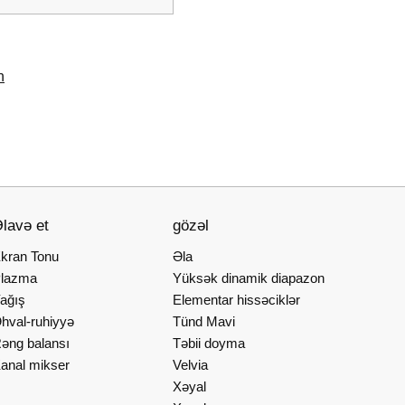
n
lavə et
gözəl
kran Tonu
Əla
lazma
Yüksək dinamik diapazon
ağış
Elementar hissəciklər
hval-ruhiyyə
Tünd Mavi
əng balansı
Təbii doyma
anal mikser
Velvia
Xəyal