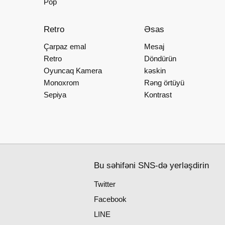
Pop
Retro
Əsas
Çarpaz emal
Mesaj
Retro
Döndürün
Oyuncaq Kamera
kəskin
Monoxrom
Rəng örtüyü
Sepiya
Kontrast
Bu səhifəni SNS-də yerləşdirin
Twitter
Facebook
LINE