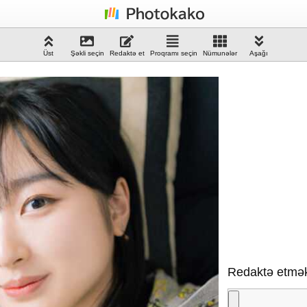
Üst
Şəkli seçin
Redaktə et
Proqramı seçin
Nümunələr
Aşağı
Redaktə etmək