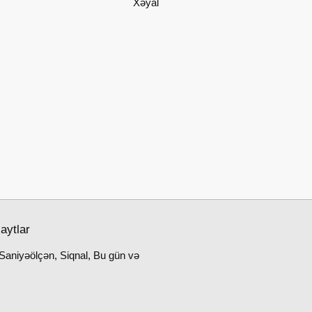
Xəyal
aytlar
Saniyəölçən, Siqnal, Bu gün və