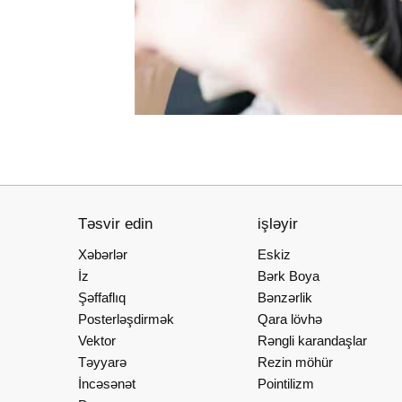
Təsvir edin
işləyir
Xəbərlər
Eskiz
İz
Bərk Boya
Şəffaflıq
Bənzərlik
Posterləşdirmək
Qara lövhə
Vektor
Rəngli karandaşlar
Təyyarə
Rezin möhür
İncəsənət
Pointilizm