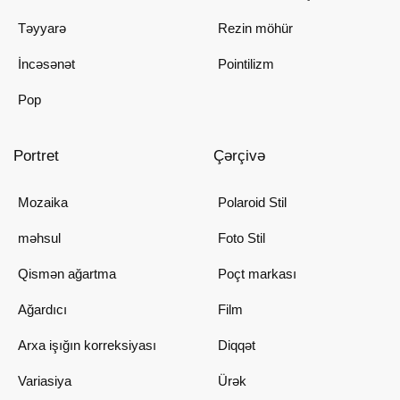
Təyyarə
Rezin möhür
İncəsənət
Pointilizm
Pop
Portret
Çərçivə
Mozaika
Polaroid Stil
məhsul
Foto Stil
Qismən ağartma
Poçt markası
Ağardıcı
Film
Arxa işığın korreksiyası
Diqqət
Variasiya
Ürək