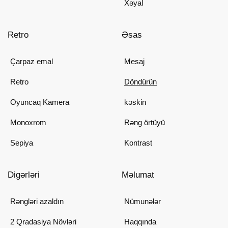
Xəyal
Retro
Əsas
Çarpaz emal
Mesaj
Retro
Döndürün
Oyuncaq Kamera
kəskin
Monoxrom
Rəng örtüyü
Sepiya
Kontrast
Digərləri
Məlumat
Rəngləri azaldın
Nümunələr
2 Qradasiya Növləri
Haqqında