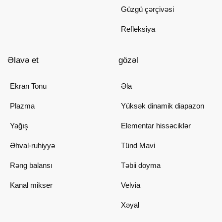
Güzgü çərçivəsi
Refleksiya
Əlavə et
gözəl
Ekran Tonu
Əla
Plazma
Yüksək dinamik diapazon
Yağış
Elementar hissəciklər
Əhval-ruhiyyə
Tünd Mavi
Rəng balansı
Təbii doyma
Kanal mikser
Velvia
Xəyal