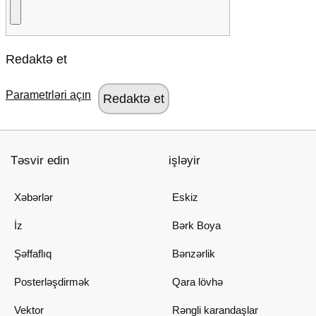
Redaktə et
Parametrləri açın
Təsvir edin
işləyir
Xəbərlər
Eskiz
İz
Bərk Boya
Şəffaflıq
Bənzərlik
Posterləşdirmək
Qara lövhə
Vektor
Rəngli karandaşlar