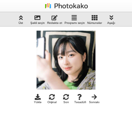
Üst
Şəkli seçin
Redaktə et
Proqramı seçin
Nümunələr
Aşağı
Yüklə
Orijinal
Son
Təsadüfi
Sonrakı