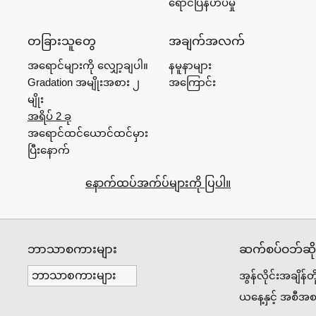
ရောင်ပြန်ဟပ်မှု
တခြားသူတွေ
အချက်အလက်
အရောင်များကို လျှော့ချပါ။
နမူနာများ
Gradation အမျိုးအစား ၂
အကြောင်း
မျိုး
အရိပ် 2 ခု
အရောင်ထင်ယောင်ထင်မှား
ပြီးနောက်
နောက်ထပ်အက်ပ်များကို ပြပါ။
ဘာသာစကားများ
ဆက်စပ်ဝဘ်ဆိုဒ
အွန်လိုင်းအချိန်တ
ယနေ့နှင့် အစီအစ