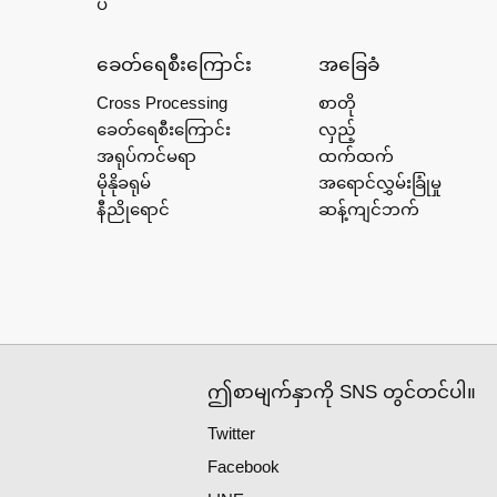
ပ်
ခေတ်ရေစီးကြောင်း
အခြေခံ
Cross Processing
စာတို
ခေတ်ရေစီးကြောင်း
လှည့်
အရုပ်ကင်မရာ
ထက်ထက်
မိုနိုခရုမ်
အရောင်လွှမ်းခြုံမှု
နီညိုရောင်
ဆန့်ကျင်ဘက်
ဤစာမျက်နှာကို SNS တွင်တင်ပါ။
Twitter
Facebook