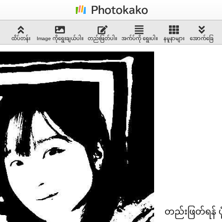
ထိပ်တန်း
Image ကိုရွေးချယ်ပါ။
တည်းဖြတ်ပါ။
အက်ပ်ကို ရွေးပါ။
နမူနာများ
အောက်ခြေ
တည်းဖြတ်ရန် ပုံ