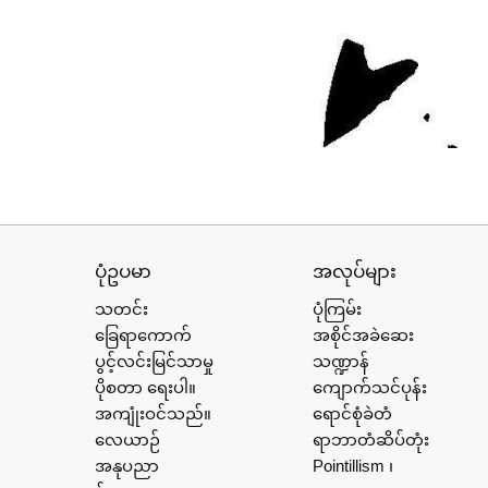
ပုံဥပမာ
အလုပ်များ
သတင်း
ပုံကြမ်း
ခြေရာကောက်
အစိုင်အခဲဆေး
ပွင့်လင်းမြင်သာမှု
သဏ္ဍာန်
ပိုစတာ ရေးပါ။
ကျောက်သင်ပုန်း
အကျုံးဝင်သည်။
ရောင်စုံခဲတံ
လေယာဉ်
ရာဘာတံဆိပ်တုံး
အနုပညာ
Pointillism ၊