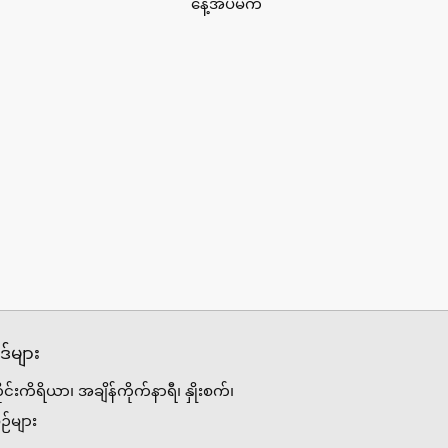
နေ့အိပ်မက်
်များ
ိုင်းကိရိယာ၊ အချိန်ကိုက်နာရီ၊ နှိုးစက်၊
ဉ်များ