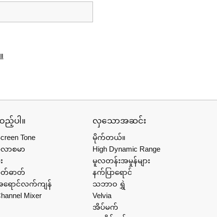
ါ။
ည့်ပါ။
လှသောအဆင်း
creen Tone
မိုက်တယ်။
ပလာစမာ
High Dynamic Range
ုး
မူလတန်းအမှုန်များ
ိတ်ဓာတ်
နက်ပြာရောင်
ရောင်လက်ကျန်
သဘာဝ ရွှဲ
hannel Mixer
Velvia
အိပ်မက်