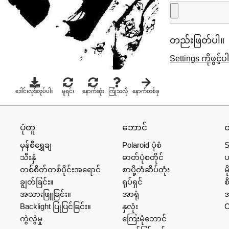
တည်းဖြတ်ပါ။
Settings ကိုဖွင့်ပ
ဒေါင်းလုဒ်လုပ်ပါ။
မူရင်း
နောက်ဆုံး
ကြုံသလို
နောက်တစ်ခု
ပုံတူ
ဘောင်
ထ
မှန်စီရွှေချ
Polaroid ပုံစံ
S
သီးနှံ
ဓာတ်ပုံစတိုင်
တစ်စိတ်တစ်ပိုင်းအရောင်
စာပို့တံဆိပ်တုံး
မိ
ချွတ်ခြင်း။
ရုပ်ရှင်
စ
အသားဖြူခြင်း။
အာရုံ
အ
Backlight ပြုပြင်ခြင်း။
နှလုံး
C
ကွဲလွဲမှု
ကြေးမုံဘောင်