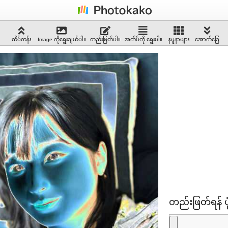
ထိပ်တန်း
Image ကိုရွေးချယ်ပါ။
တည်းဖြတ်ပါ။
အက်ပ်ကို ရွေးပါ။
နမူနာများ
အောက်ခြေ
တည်းဖြတ်ရန် ပုံ