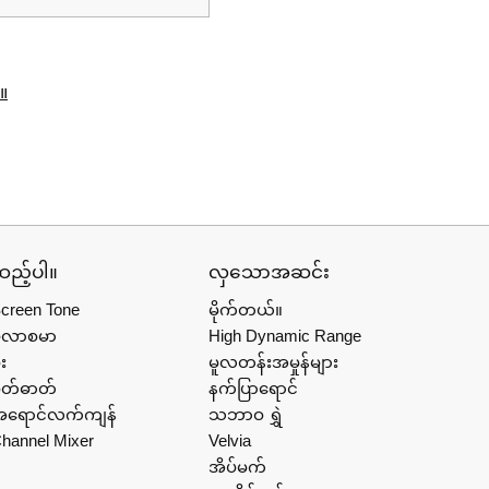
ါ။
ည့်ပါ။
လှသောအဆင်း
creen Tone
မိုက်တယ်။
ပလာစမာ
High Dynamic Range
ုး
မူလတန်းအမှုန်များ
ိတ်ဓာတ်
နက်ပြာရောင်
ရောင်လက်ကျန်
သဘာဝ ရွှဲ
hannel Mixer
Velvia
အိပ်မက်