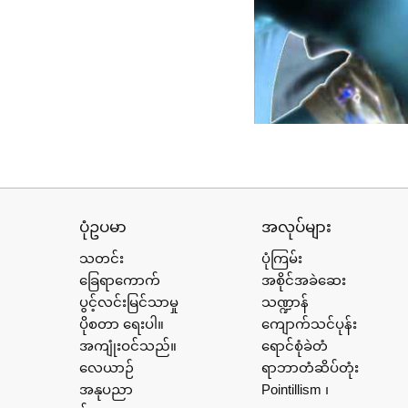
ပုံဥပမာ
အလုပ်များ
သတင်း
ပုံကြမ်း
ခြေရာကောက်
အစိုင်အခဲဆေး
ပွင့်လင်းမြင်သာမှု
သဏ္ဍာန်
ပိုစတာ ရေးပါ။
ကျောက်သင်ပုန်း
အကျုံးဝင်သည်။
ရောင်စုံခဲတံ
လေယာဉ်
ရာဘာတံဆိပ်တုံး
အနုပညာ
Pointillism ၊