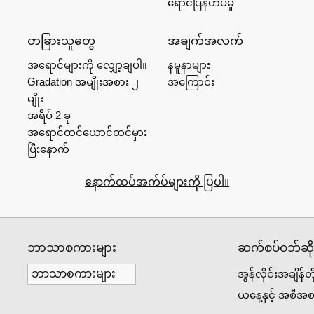
ရောင်ပြန်ဟပ်မှု
တခြားသူတွေ
အချက်အလက်
အရောင်များကို လျှော့ချပါ။
နမူနာများ
Gradation အမျိုးအစား ၂
အကြောင်း
မျိုး
အရိပ် 2 ခု
အရောင်ထင်ယောင်ထင်မှား
ပြီးနောက်
နောက်ထပ်အက်ပ်များကို ပြပါ။
ဘာသာစကားများ
ဆက်စပ်ဝဘ်ဆိုဒ
အွန်လိုင်းအချိန်တ
ယနေ့နှင့် အစီအစ