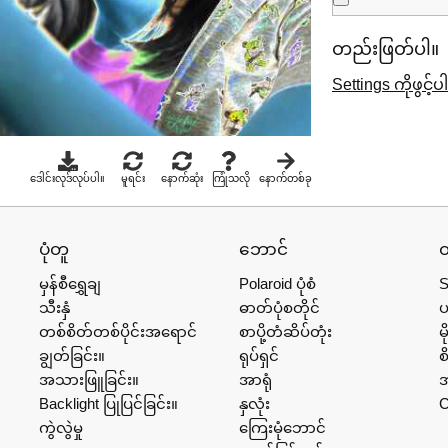
တည်းဖြတ်ပါ။
Settings ကိုဖွင့်ပ
ဒေါင်းလုဒ်လုပ်ပါ။
မူရင်း
နောက်ဆုံး
ကြုံသလို
နောက်တစ်ခု
ပုံတူ
ဘောင်
ထ
မှန်စီရွှေချ
Polaroid ပုံစံ
S
သီးနှံ
ဓာတ်ပုံစတိုင်
တစ်စိတ်တစ်ပိုင်းအရောင်
စာပို့တံဆိပ်တုံး
မိ
ချွတ်ခြင်း။
ရုပ်ရှင်
စ
အသားဖြူခြင်း။
အာရုံ
အ
Backlight ပြုပြင်ခြင်း။
နှလုံး
C
ကွဲလွဲမှု
ကြေးမုံဘောင်