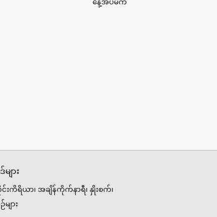
နေ့အိပ်မက်
်များ
ိုင်းကိရိယာ၊ အချိန်ကိုက်နာရီ၊ နှိုးစက်၊
ဉ်များ