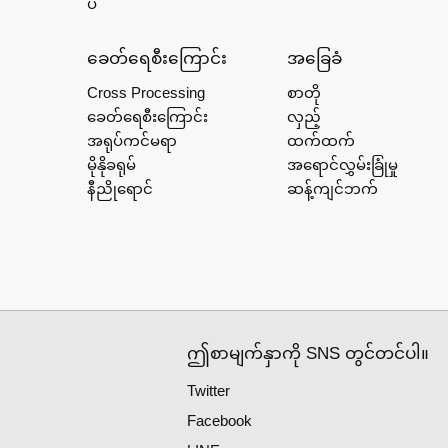
ပ်
ခေတ်ရေစီးကြောင်း
အခြေခံ
Cross Processing
စာတို
ခေတ်ရေစီးကြောင်း
လှည့်
အရုပ်ကင်မရာ
ထက်ထက်
မိုနိုခရုမ်
အရောင်လွှမ်းခြုံမှု
နီညိုရောင်
ဆန့်ကျင်ဘက်
ဤစာမျက်နှာကို SNS တွင်တင်ပါ။
Twitter
Facebook