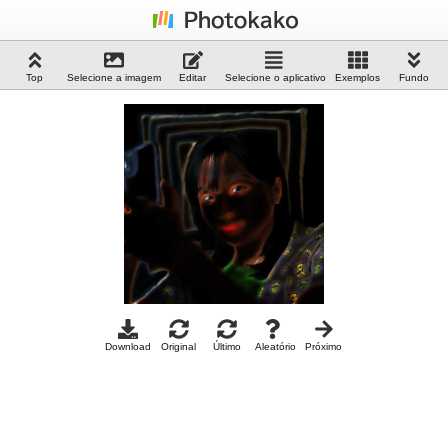
Top
Selecione a imagem
Editar
Selecione o aplicativo
Exemplos
Fundo
Download
Original
Último
Aleatório
Próximo