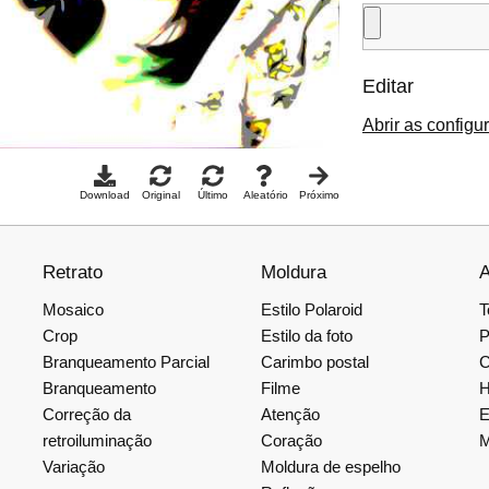
Editar
Abrir as configu
Download
Original
Último
Aleatório
Próximo
Retrato
Moldura
A
Mosaico
Estilo Polaroid
T
Crop
Estilo da foto
P
Branqueamento Parcial
Carimbo postal
C
Branqueamento
Filme
H
Correção da
Atenção
E
retroiluminação
Coração
M
Variação
Moldura de espelho