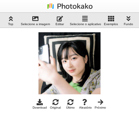
Top
Selecione a imagem
Editar
Selecione o aplicativo
Exemplos
Fundo
Download
Original
Último
Aleatório
Próximo