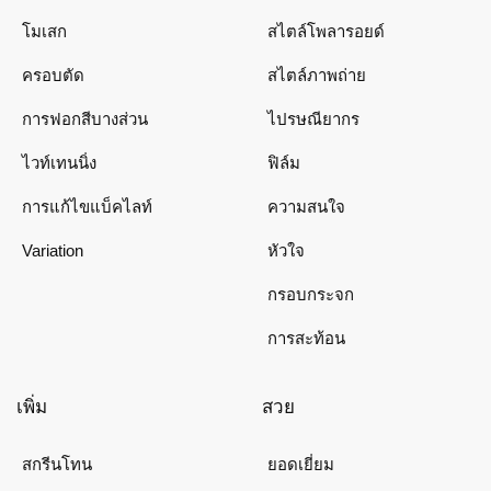
โมเสก
สไตล์โพลารอยด์
ครอบตัด
สไตล์ภาพถ่าย
การฟอกสีบางส่วน
ไปรษณียากร
ไวท์เทนนิ่ง
ฟิล์ม
การแก้ไขแบ็คไลท์
ความสนใจ
Variation
หัวใจ
กรอบกระจก
การสะท้อน
เพิ่ม
สวย
สกรีนโทน
ยอดเยี่ยม