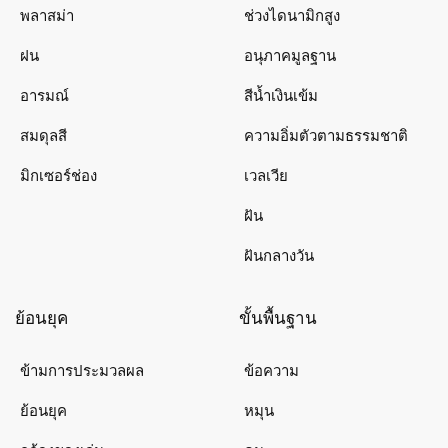
พลาสม่า
ช่วงไดนามิกสูง
ฝน
อนุภาคมูลฐาน
อารมณ์
สีน้ำเงินเข้ม
สมดุลสี
ความอิ่มตัวตามธรรมชาติ
มิกเซอร์ช่อง
เวลเวีย
ฝัน
ฝันกลางวัน
ย้อนยุค
ขั้นพื้นฐาน
ข้ามการประมวลผล
ข้อความ
ย้อนยุค
หมุน