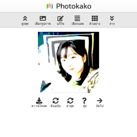
สูงสุด
เลือกรูปภาพ
แก้ไข
เลือกแอพ
ตัวอย่าง
ล่าง
ดาวน์โหลด
ต้นฉบับ
ล่าสุด
สุ่ม
ถัดไป