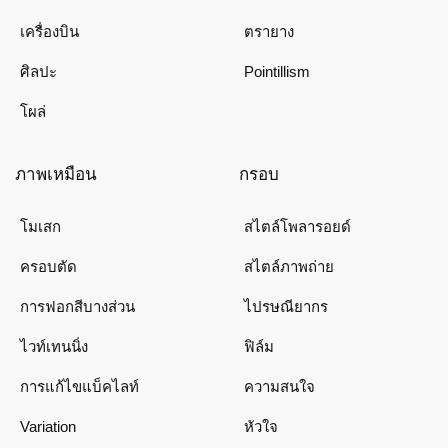
เครื่องบิน
ตรายาง
ศิลปะ
Pointillism
โผล่
ภาพเหมือน
กรอบ
โมเสก
สไตล์โพลารอยด์
ครอบตัด
สไตล์ภาพถ่าย
การฟอกสีบางส่วน
ไปรษณียากร
ไวท์เทนนิ่ง
ฟิล์ม
การแก้ไขแบ็คไลท์
ความสนใจ
Variation
หัวใจ