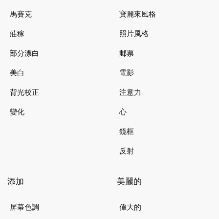
馬賽克
寶麗來風格
莊稼
照片風格
部分漂白
郵票
美白
電影
背光校正
注意力
變化
心
鏡框
反射
添加
美麗的
屏幕色調
偉大的