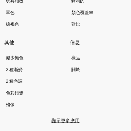
玩具相機
鋒利的
單色
顏色覆蓋率
棕褐色
對比
其他
信息
減少顏色
樣品
2 種漸變
關於
2 種色調
色彩錯覺
殘像
顯示更多應用