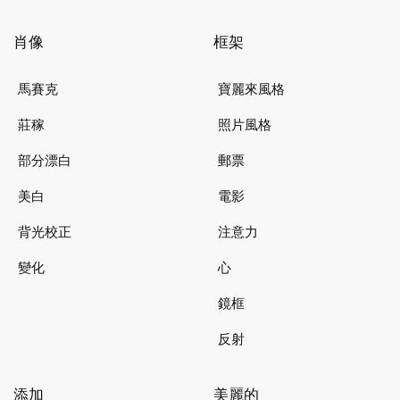
肖像
框架
馬賽克
寶麗來風格
莊稼
照片風格
部分漂白
郵票
美白
電影
背光校正
注意力
變化
心
鏡框
反射
添加
美麗的