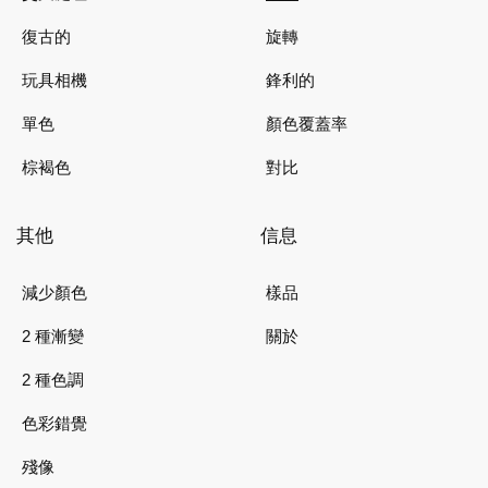
復古的
旋轉
玩具相機
鋒利的
單色
顏色覆蓋率
棕褐色
對比
其他
信息
減少顏色
樣品
2 種漸變
關於
2 種色調
色彩錯覺
殘像