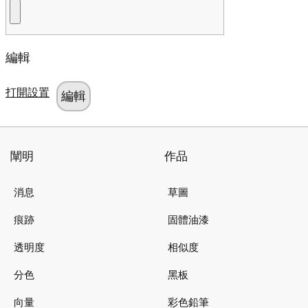
編輯
打開設置
闡明
作品
消息
草圖
痕跡
固體油漆
透明度
相似度
分色
黑板
向量
彩色鉛筆