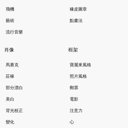
飛機
橡皮圖章
藝術
點畫法
流行音樂
肖像
框架
馬賽克
寶麗來風格
莊稼
照片風格
部分漂白
郵票
美白
電影
背光校正
注意力
變化
心