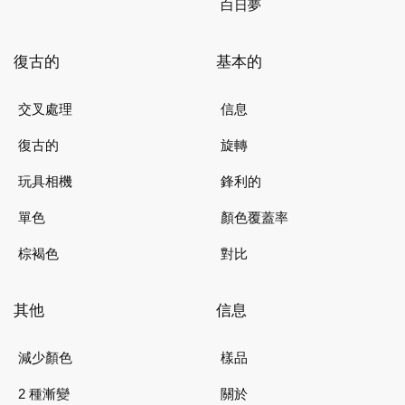
白日夢
復古的
基本的
交叉處理
信息
復古的
旋轉
玩具相機
鋒利的
單色
顏色覆蓋率
棕褐色
對比
其他
信息
減少顏色
樣品
2 種漸變
關於