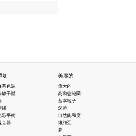
添加
美麗的
屏幕色調
偉大的
等離子體
高動態範圍
雨
基本粒子
情緒
深藍
色彩平衡
自然飽和度
混音器
維維亞
夢