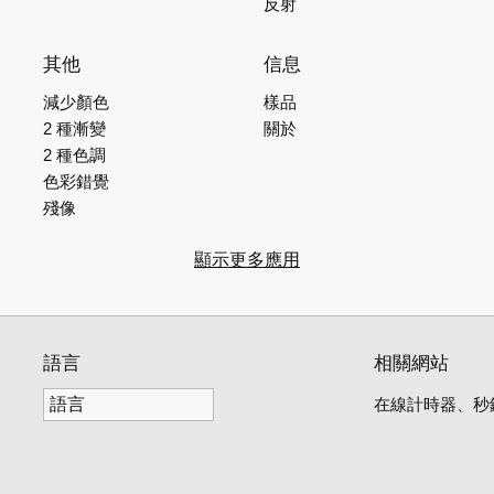
反射
其他
信息
減少顏色
樣品
2 種漸變
關於
2 種色調
色彩錯覺
殘像
顯示更多應用
語言
相關網站
在線計時器、秒