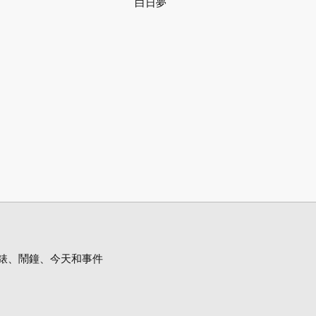
白日夢
錶、鬧鐘、今天和事件