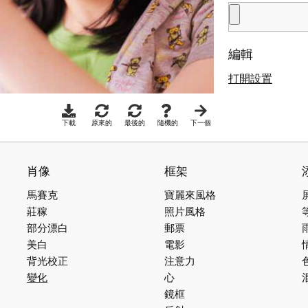
編輯
打開設置
下載
原來的
最後的
隨機的
下一個
肖像
框架
馬賽克
寶麗來風格
莊稼
照片風格
部分漂白
郵票
美白
電影
背光校正
注意力
變化
心
鏡框