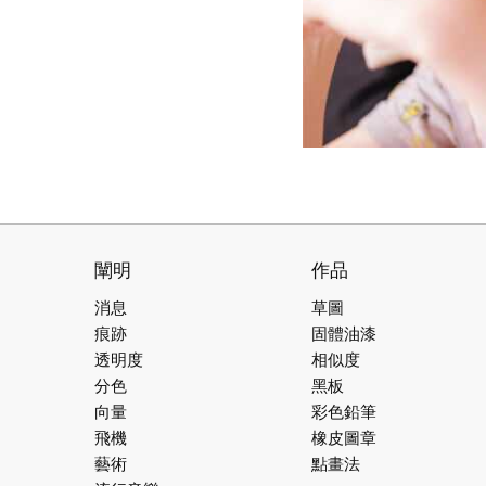
闡明
作品
消息
草圖
痕跡
固體油漆
透明度
相似度
分色
黑板
向量
彩色鉛筆
飛機
橡皮圖章
藝術
點畫法