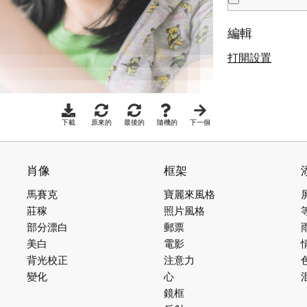
編輯
打開設置
下載
原來的
最後的
隨機的
下一個
肖像
框架
馬賽克
寶麗來風格
莊稼
照片風格
部分漂白
郵票
美白
電影
背光校正
注意力
變化
心
鏡框