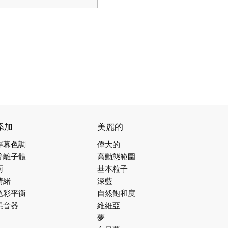
添加
美麗的
屏幕色調
偉大的
等離子體
高動態範圍
雨
基本粒子
情緒
深藍
色彩平衡
自然飽和度
混音器
維維亞
夢