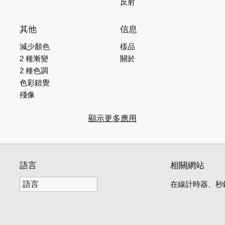
反射
其他
信息
減少顏色
樣品
2 種漸變
關於
2 種色調
色彩錯覺
殘像
顯示更多應用
語言
相關網站
在線計時器、秒