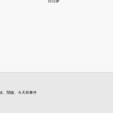
白日夢
錶、鬧鐘、今天和事件