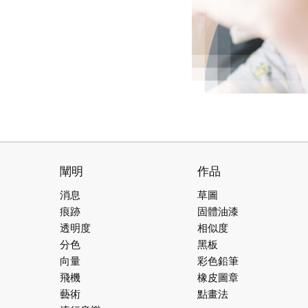
闡明
作品
消息
草圖
痕跡
固體油漆
透明度
相似度
分色
黑板
向量
彩色鉛筆
飛機
橡皮圖章
藝術
點畫法